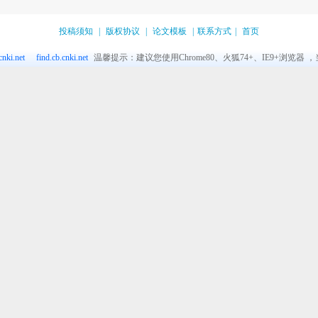
投稿须知
|
版权协议
|
论文模板
|
联系方式
|
首页
nki.net
find.cb.cnki.net
温馨提示：建议您使用Chrome80、火狐74+、IE9+浏